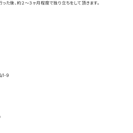
行った後、約２～３ヶ月程度で独り立ちをして頂きます。
1-9
）