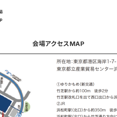
.
局
p
会場アクセスMAP